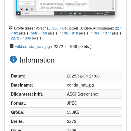
Größe dieser Vorschau:
800 × 646
pixels. Andere Auflösungen:
227
× 183
pixels
568 × 459
pixels
1136 × 918
pixels
1704 × 1377
pixels
2272 × 1836
pixels
wiki:conda_nav.jpg
( 2272 × 1836 pixels )
Information
Datum:
2025/12/04 21:08
Dateiname:
conda_nav.jpg
Bildunterschrift:
ASCIIScreenshot
Format:
JPEG
Größe:
533KB
Breite:
2272
Höhe:
1836