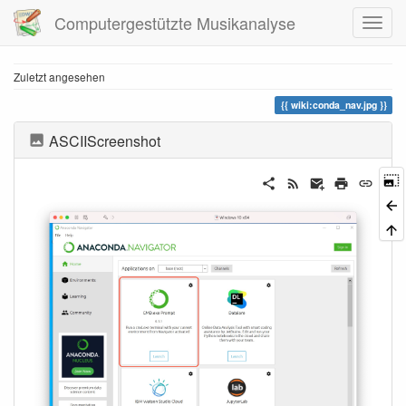
Computergestützte Musikanalyse
Zuletzt angesehen
wiki:conda_nav.jpg
ASCIIScreenshot