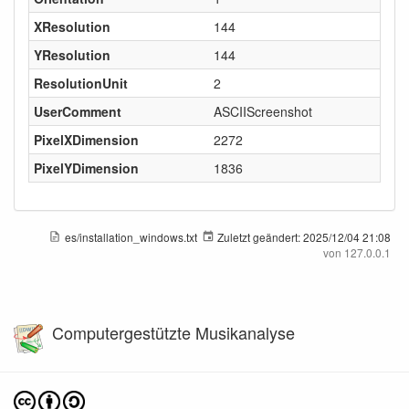
XResolution
144
YResolution
144
ResolutionUnit
2
UserComment
ASCIIScreenshot
PixelXDimension
2272
PixelYDimension
1836
es/installation_windows.txt
Zuletzt geändert:
2025/12/04 21:08
von
127.0.0.1
Computergestützte Musikanalyse