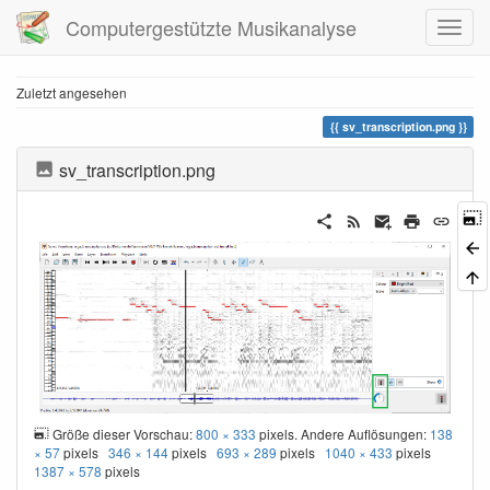
Computergestützte Musikanalyse
Zuletzt angesehen
sv_transcription.png
sv_transcription.png
Größe dieser Vorschau:
800 × 333
pixels. Andere Auflösungen:
138
× 57
pixels
346 × 144
pixels
693 × 289
pixels
1040 × 433
pixels
1387 × 578
pixels