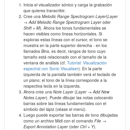
Inicia el visualizador sónico y carga la grabación
que quieres transcribir.
Cree una
Melodic Range Spectrogram Layer
(
Layer
→
Add Melodic Range Spectrogram Layer
oder
Shift + M
). Ahora los tonos fundamentales se
hacen visibles como líneas horizontales. Si
exploras estas líneas con el cursor, el tono se
muestra en la parte superior derecha - en los
llamados
Bins
, es decir, rangos de tono cuyo
tamaño está relacionado con el tamaño de la
ventana de análisis (cf.
Tutorial: Visualización
espectral con Sonic Visualiser
). En la parte
izquierda de la pantalla también verá el teclado de
un piano; el tono de la línea corresponde a la
respectiva tecla en la izquerda.
Ahora cree una
Note Layer
(
Layer → Add New
Notes Layer
). Puede dibujar las notas colocando
barras sobre las líneas fundamentales con el
símbolo del lápiz (véase el menú).
Luego puede exportar las barras de tono dibujadas
como un archivo Midi con el comando
File
→
Export Annotation Layer
(oder
Ctrl + Y
).